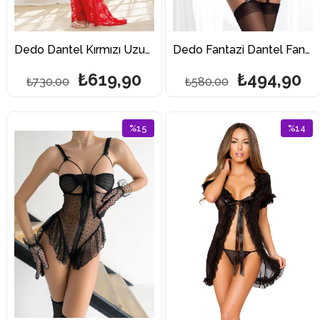
Dedo Dantel Kırmızı Uzun Fantazi Gecelik Takımları
Dedo Fantazi Dantel Fantazi Jartiyer Takım 1009
₺619,90
₺494,90
₺730,00
₺580,00
%15
%14
İndirim
İndirim
%15İndirim
%14İndi