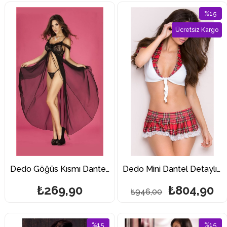
%15
İndirim
Ücretsiz Kargo
%15İndi
Dedo Göğüs Kısmı Dantel Siyah Uzun Tül Fantazi Gecelik
Dedo Mini Dantel Detaylı Şahane Fantazi Öğrenci Kostümü
₺269,90
₺804,90
₺946,00
%15
%15