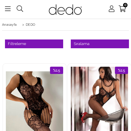
0
Anasayfa
>
DEDO
Filtreleme
Sıralama
%15
%15
İndirim
İndirim
%15İndirim
%15İndi