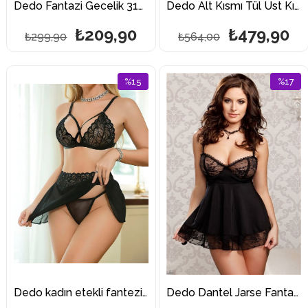
Dedo Fantazi Gecelik 3121
Dedo Alt Kısmı Tül Üst Kısmı Jarse Mini Fantazi Gecelik
₺209,90
₺479,90
₺299,90
₺564,00
%15
%17
İndirim
İndirim
%15İndirim
%17İndir
Dedo kadın etekli fantezi takım
Dedo Dantel Jarse Fantazi Gecelik 3141