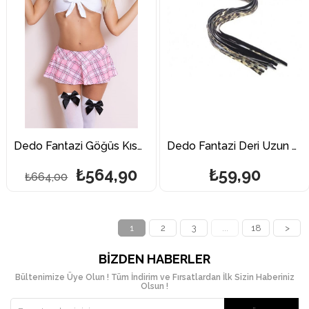
Dedo Fantazi Göğüs Kısmı Bağlamalı Pembe Mini Öğrenci Kostümü
Dedo Fantazi Deri Uzun Kırbaç
₺564,90
₺59,90
₺664,00
1
2
3
...
18
>
BIZDEN HABERLER
Bültenimize Üye Olun ! Tüm İndirim ve Fırsatlardan İlk Sizin Haberiniz
Olsun !