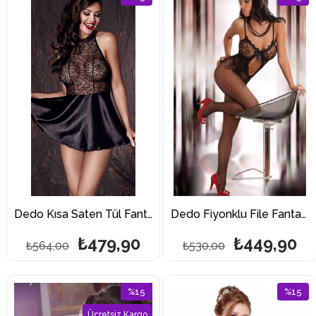
İndirim
İndirim
%15İndirim
%15İndi
Dedo Kısa Saten Tül Fantazi Gecelik 3143
Dedo Fiyonklu File Fantazi Vücut Çorabı 5009
₺479,90
₺449,90
₺564,00
₺530,00
%15
%15
İndirim
İndirim
Ücretsiz Kargo