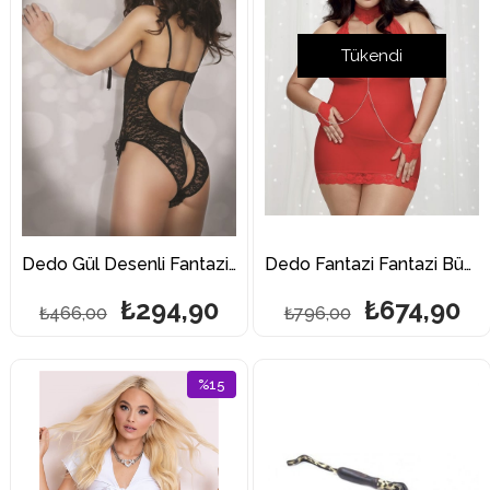
Tükendi
Dedo Gül Desenli Fantazi Mayokini 3153
Dedo Fantazi Fantazi Büyük Beden Göğüs Kısmı Dantel Kırmızı Mini Fantazi Gecelik
₺294,90
₺674,90
₺466,00
₺796,00
%15
İndirim
%15İndirim