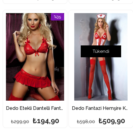
%35
İndirim
%35İndirim
Tükendi
Dedo Etekli Dantelli Fantazi Takım 3130
Dedo Fantazi Hemşire Kostümü 3073
₺194,90
₺509,90
₺299,90
₺598,00