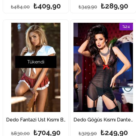
₺409,90
₺289,90
₺484,00
₺349,90
%24
İndirim
%24İndi
Tükendi
Dedo Fantazi Üst Kısmı Bağlamalı Şahane Fantazi Öğrenci Kostümü
Dedo Göğüs Kısmı Dantel Tül Fantazi Jartiyer Takımı
₺704,90
₺249,90
₺830,00
₺329,90