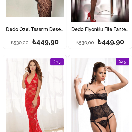
Dedo Özel Tasarım Desenli Fantazi Vücut Çorabı
Dedo Fiyonklu File Fantezi Fantazi Vücut Çorabı 5009
₺449,90
₺449,90
₺530,00
₺530,00
%15
%15
İndirim
İndirim
%15İndirim
%15İndi