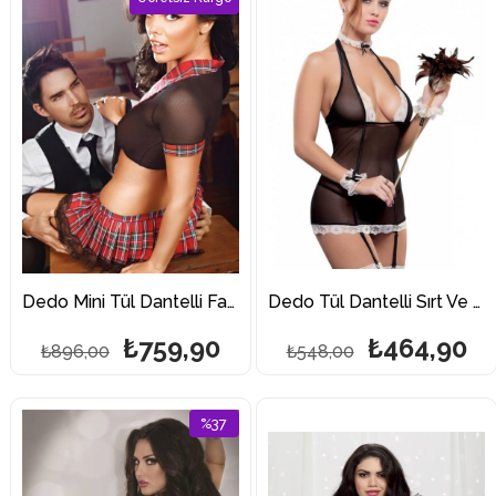
%15İndirim
%15İndi
Dedo Mini Tül Dantelli Fantazi Öğrenci Kostümü
Dedo Tül Dantelli Sırt Ve Göğüs Dekolteli Fantazi Hizmetçi Kostümü
₺759,90
₺464,90
₺896,00
₺548,00
%37
İndirim
%37İndirim