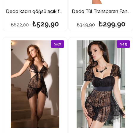
Dedo kadın göğsü açık fantezi babydoll
Dedo Tül Transparan Fantazi Gecelik Mini Takım
₺529,90
₺299,90
₺622,00
₺349,90
%30
%15
İndirim
İndirim
%30İndirim
%15İndi