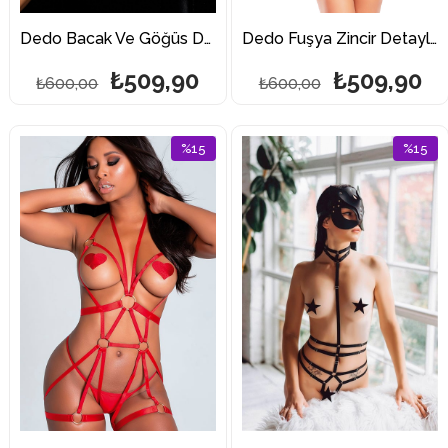
Dedo Bacak Ve Göğüs Detaylı Fantazi Harness
Dedo Fuşya Zincir Detaylı Fantazi Harness Takım
₺509,90
₺509,90
₺600,00
₺600,00
%15
%15
İndirim
İndirim
%15İndirim
%15İndi