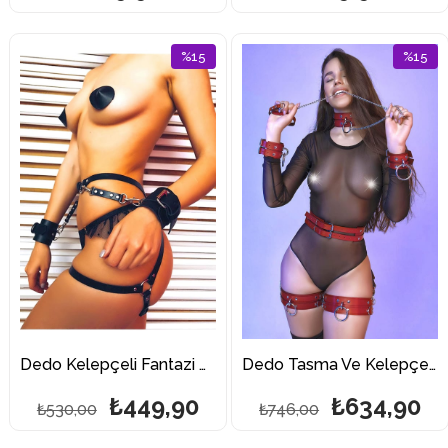
%15
%15
İndirim
İndirim
%15İndirim
%15İndi
Dedo Kelepçeli Fantazi Kalça Aksesuarı
Dedo Tasma Ve Kelepçeli Fantazi Harnes Takım
₺449,90
₺634,90
₺530,00
₺746,00