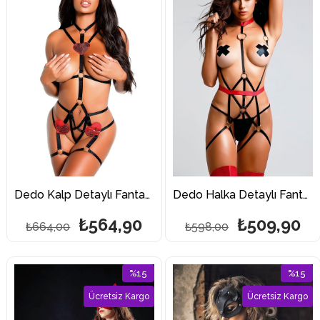
%15İndirim
%15İndi
Dedo Kalp Detaylı Fantazi Harness
Dedo Halka Detaylı Fantazi Harness
₺564,90
₺509,90
₺664,00
₺598,00
%15
%15
İndirim
İndirim
Ücretsiz Kargo
Ücretsiz Kargo
%15İndirim
%15İndi