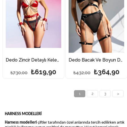
Dedo Zincir Detaylı Kelepçeli Fantazi Harness
Dedo Bacak Ve Boyun Detaylı Fantazi Harness
₺619,90
₺364,90
₺730,00
₺432,00
1
2
3
>
HARNESS MODELLERİ
Harness modelleri
çiftler tarafından özel anlarında tercih edilirken artık