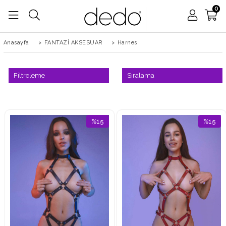
0
Anasayfa
>
FANTAZİ AKSESUAR
>
Harnes
Filtreleme
Sıralama
%15
%15
İndirim
İndirim
%15İndirim
%15İndi