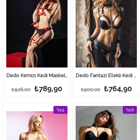
Dedo Kırmızı Kedi Maskeli Kelepçeli Harness Takım
Dedo Fantazi Etekli Kedi Maskeli Harness Takım
₺789,90
₺764,90
₺928,00
₺900,00
%15
%16
İndirim
İndirim
%15İndirim
%16İndi