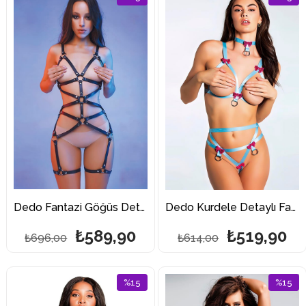
İndirim
İndirim
%15İndirim
%15İndi
Dedo Fantazi Göğüs Detaylı Harness
Dedo Kurdele Detaylı Fantazi Harness
₺589,90
₺519,90
₺696,00
₺614,00
%15
%15
İndirim
İndirim