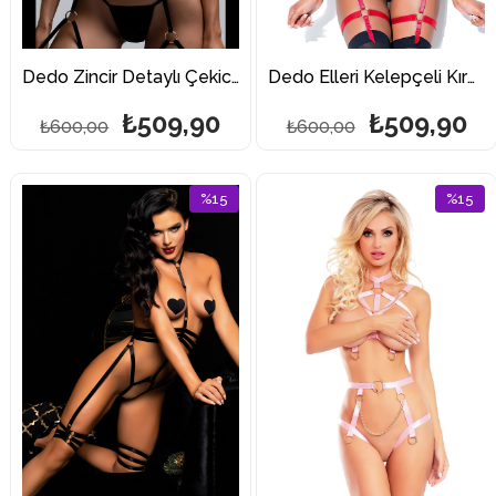
Dedo Zincir Detaylı Çekici Lastik Harness
Dedo Elleri Kelepçeli Kırmızı Fantazi Harness
₺509,90
₺509,90
₺600,00
₺600,00
%15
%15
İndirim
İndirim
%15İndirim
%15İndi