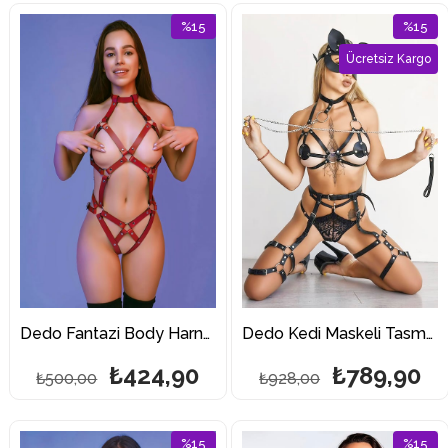
%15
%15
İndirim
İndirim
Ücretsiz Kargo
%15İndirim
%15İndi
Dedo Fantazi Body Harness
Dedo Kedi Maskeli Tasmalı Fantazi Harness
₺424,90
₺789,90
₺500,00
₺928,00
%15
%15