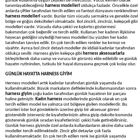
günlük kullanıma uygun çeşitleri de mevcuttur. Vücut kemeri olarak
tanımlayabileceğimiz
harness modelleri
oldukça fazladır. Öncelikle özel
anlarda çiftler tarafından tercih edilen ve fantezi dünyasını renklendiren
harness modelleri
vardır. Bunlar tüm vücudu sarmakta ve genelde özel
bölge ve göğüs dekolteleri olmaktadır. Bol zincirli, zincirsiz, kelepçeli gibi
modelleri vardır. Vücudu daha çekici ve kışkırtıcı göstermesi
bakımından çok beğenilir ve tercih edilir. Kullanan her kadının ilişkisine
heyecan geldiğini söylediği herness modelleri bu yüzden her kadın
tarafından tavsiye edilir. En çok tercih edilen renkler ise kırmızı ve
siyahtır. Ayrıca bol zincir detaylı modeller de iddialı kadınlar tarafından
oldukça sevilir. Harness giyim kelepçe gibi
herness aksesuarlarla
birleştirilerek daha vamp ve vurucu bir görüntü elde edilebilir ve günlük
hayatın rutininden, tutkulu bir hayal dünyasına geçmek çok kolay olur.
GÜNLÜK HAYATTA HARNESS GİYİM
Herness modelleri artık kadınlar tarafından günlük yaşamda da
kullanılmaktadır. Büyük markaların defilelerinde kullanmasından sonra
harness giyim
çoğu kadın tarafından günlük hayatının bir parçası
haline gelmiştir.
Kadın harness
modellerinde günlük olarak en çok
tercih edilen model ise yalnızca üst bölgeye giyilen modellerdir. Bu
ürünleri ister bol gömleklerin üzerine giyip bir aksesuar görevi
gösterebilir isterseniz de kıyafetlerinizin altına giyip dekolte kısmında
göstererek günlük sıradan kıyafetlerinizi çekici hale getirebilirsiniz.
Günlük herness giyimde özel anlarda kullanılanların aksine daha sade
modeller tercih edilmektedir. Zincir gibi detaylar çok fazla
kullanılmamaktadır. En çok tercih edilen renk ise günlük yaşamda