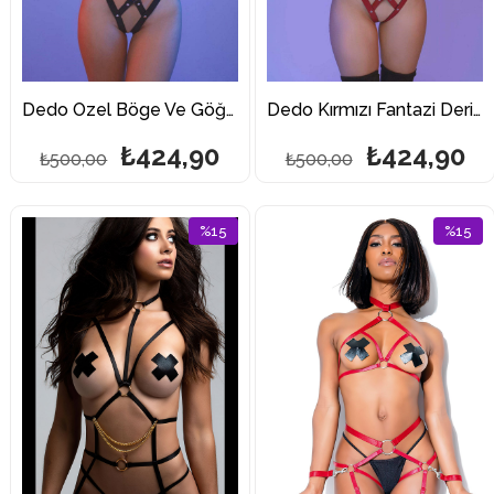
Dedo Özel Böge Ve Göğüs Dekolteli Fantazi Harness
Dedo Kırmızı Fantazi Deri Harness
₺424,90
₺424,90
₺500,00
₺500,00
%15
%15
İndirim
İndirim
%15İndirim
%15İndi