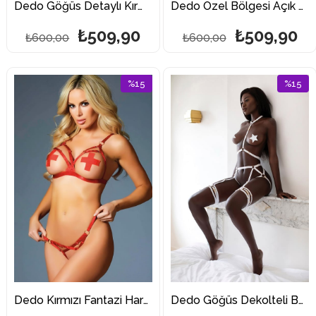
Dedo Göğüs Detaylı Kırmızı Lastik Harness
Dedo Özel Bölgesi Açık Lastik Harness Aksesuar
₺509,90
₺509,90
₺600,00
₺600,00
%15
%15
İndirim
İndirim
%15İndirim
%15İndi
Dedo Kırmızı Fantazi Harness Sütyen Külot Takım
Dedo Göğüs Dekolteli Beyaz Lastik Harness Aksesuar