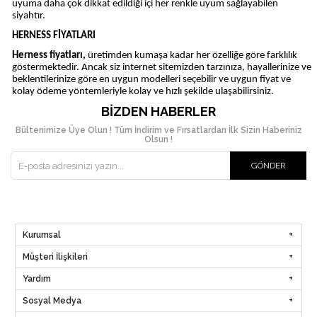
uyuma daha çok dikkat edildiği içi her renkle uyum sağlayabilen
siyahtır.
HERNESS FİYATLARI
Herness fiyatları,
üretimden kumaşa kadar her özelliğe göre farklılık
göstermektedir. Ancak siz internet sitemizden tarzınıza, hayallerinize ve
beklentilerinize göre en uygun modelleri seçebilir ve uygun fiyat ve
kolay ödeme yöntemleriyle kolay ve hızlı şekilde ulaşabilirsiniz.
BIZDEN HABERLER
Bültenimize Üye Olun ! Tüm İndirim ve Fırsatlardan İlk Sizin Haberiniz
Olsun !
GÖNDER
Kurumsal
Müşteri İlişkileri
Yardım
Sosyal Medya