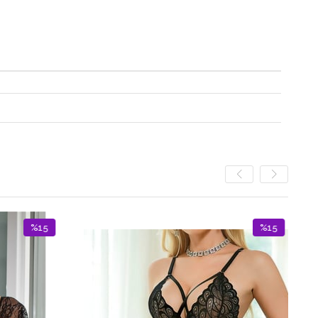
%15
İndirim
%15İndirim