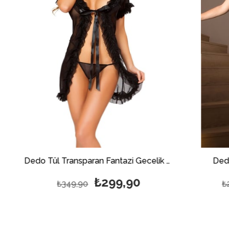
Dedo Tül Transparan Fantazi Gecelik Mini Takım
Dedo Fantazi Geceli
₺299,90
₺209,
349,90
₺299,90