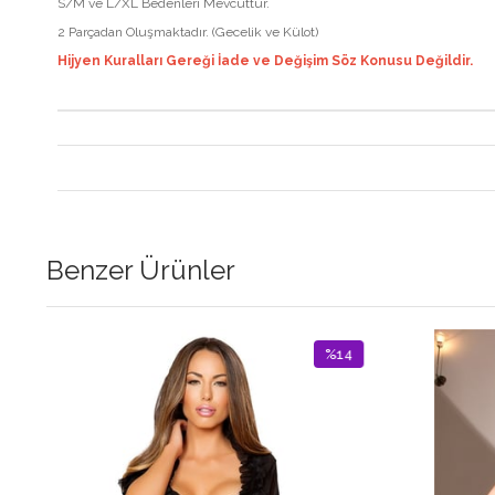
S/M ve L/XL Bedenleri Mevcuttur.
2 Parçadan Oluşmaktadır. (Gecelik ve Külot)
Hijyen Kuralları Gereği İade ve Değişim Söz Konusu Değildir.
Benzer Ürünler
%14
İndirim
%14İndirim