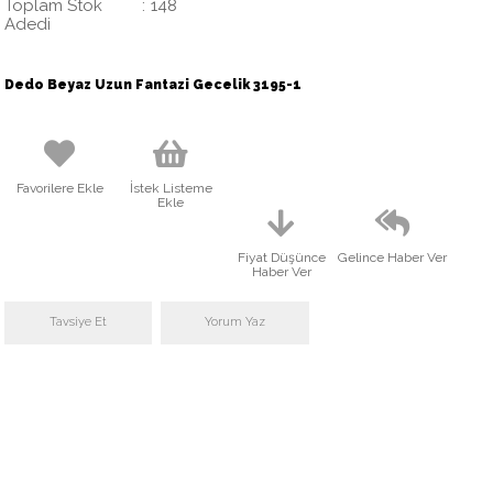
Toplam Stok
:
148
Adedi
Dedo Beyaz Uzun Fantazi Gecelik 3195-1
Favorilere Ekle
İstek Listeme
Ekle
Fiyat Düşünce
Gelince Haber Ver
Haber Ver
Tavsiye Et
Yorum Yaz