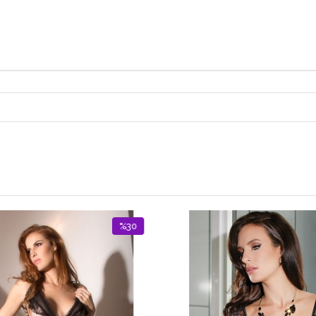
%30
%15
İndirim
İndirim
%30İndirim
%15İndirim