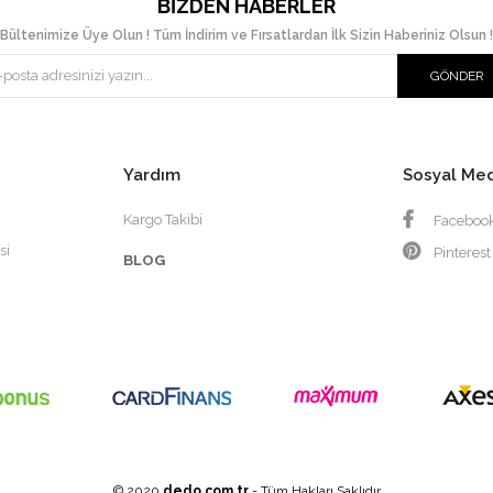
BIZDEN HABERLER
Bültenimize Üye Olun ! Tüm İndirim ve Fırsatlardan İlk Sizin Haberiniz Olsun !
GÖNDER
Yardım
Sosyal Me
Kargo Takibi
Faceboo
si
Pinterest
BLOG
© 2020
dedo.com.tr
- Tüm Hakları Saklıdır