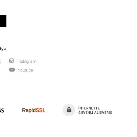
dya
k
Instagram
Youtube