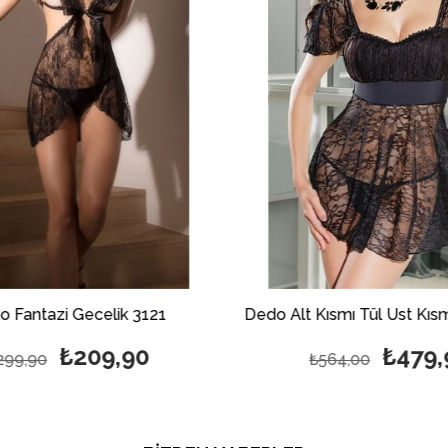
k 3121
Dedo Alt Kısmı Tül Üst Kısmı Jarse Mini Fantazi Gecelik
90
₺479,90
₺564,00