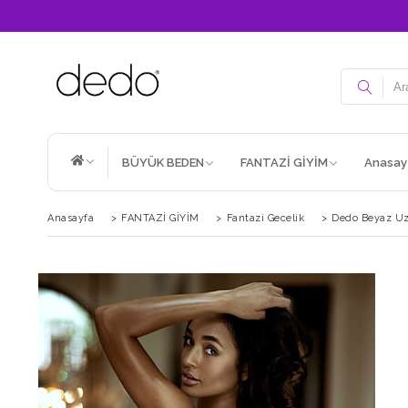
BÜYÜK BEDEN
FANTAZİ GİYİM
Anasay
Anasayfa
>
FANTAZİ GİYİM
>
Fantazi Gecelik
>
Dedo Beyaz Uzu