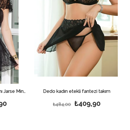
Dedo kadın etekli fantezi takım
₺409,90
₺484,00
₺349,90