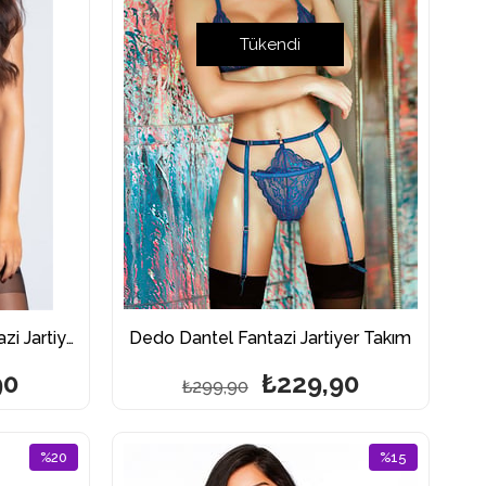
Tükendi
Dedo Kırmızı Leoparlı Fantazi Jartiyer Takım
Dedo Dantel Fantazi Jartiyer Takım
90
₺229,90
₺299,90
%20
%15
İndirim
İndirim