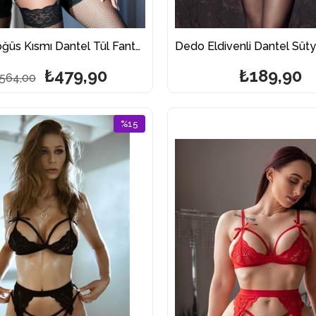
Dedo Göğüs Kısmı Dantel Tül Fantazi Jartiyer Takım
₺479,90
₺189,90
564,00
%15
İndirim
%15İndirim