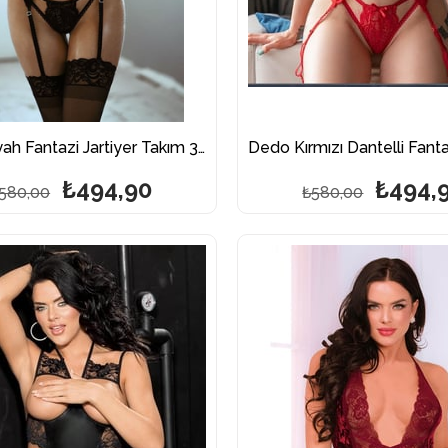
Dedo Siyah Fantazi Jartiyer Takım 3198
₺494,90
₺494,
580,00
₺580,00