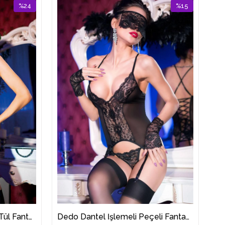
%24
%15
İndirim
İndirim
%24İndirim
%15İndirim
Dedo Göğüs Kısmı Dantel Tül Fantazi Jartiyer Takımı
Dedo Dantel İşlemeli Peçeli Fantazi Jartiyer Takım