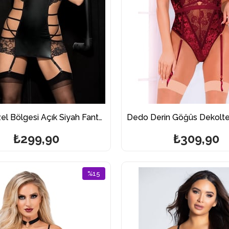
Dedo Özel Bölgesi Açık Siyah Fantazi Jartiyer Takım 3226
₺299,90
₺309,90
%15
İndirim
%15İndirim