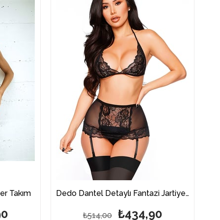
%20İndirim
%15İndirim
yer Takım
Dedo Dantel Detaylı Fantazi Jartiyer Takım
90
₺434,90
₺514,00