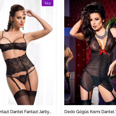
%15
İndirim
%15İndirim
Dedo Fantazi Dantel Fantazi Jartiyer Takım 1009