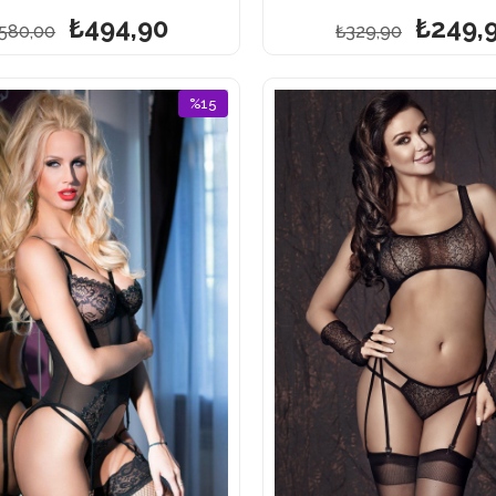
₺494,90
₺249,
580,00
₺329,90
%15
İndirim
%15İndirim