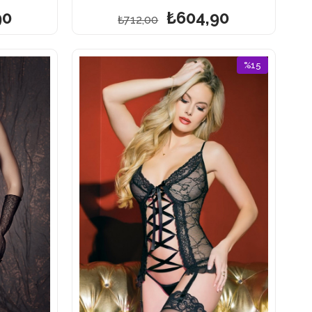
90
₺604,90
₺712,00
%15
İndirim
%15İndirim