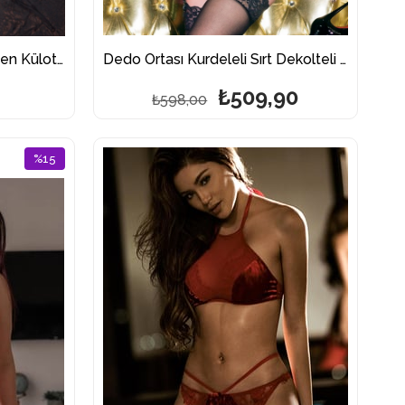
Dedo Eldivenli Dantel Sütyen Külot Fantazi Jartiyer Takım 3173
Dedo Ortası Kurdeleli Sırt Dekolteli Fantazi Jartiyer Takım
₺509,90
₺598,00
%15
İndirim
%15İndirim